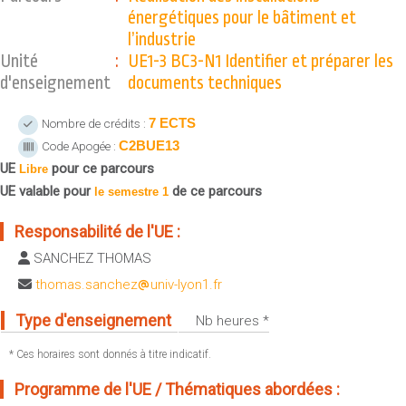
Sportives)
énergétiques pour le bâtiment et
Plan et accès
UFR FS (Chimie, Mathématique, Physique)
l’industrie
Unité
:
UE1-3 BC3-N1 Identifier et préparer les
OUTILS
UFR Biosciences (Biologie, Biochimie)
d'enseignement
documents techniques
Intranet des personnels
GEP (Génie Electrique des Procédés - Département composante)
Moodle
Informatique (Département Composante)
7 ECTS
Nombre de crédits :
Emploi du temps
Mécanique (Département composante)
C2BUE13
Code Apogée :
Messagerie
UE
pour ce parcours
Libre
Fermer
UE valable pour
de ce parcours
Stage et emploi
le semestre 1
Portefeuille d'Expériences et
Responsabilité de l'UE :
de Compétences
SANCHEZ THOMAS
Fermer
thomas.sanchez
univ-lyon1.fr
Type d'enseignement
Nb heures *
* Ces horaires sont donnés à titre indicatif.
Programme de l'UE / Thématiques abordées :