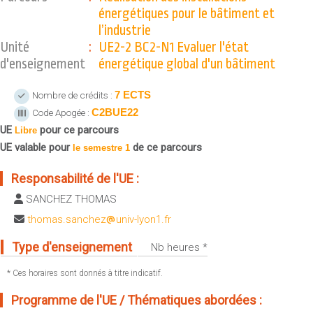
Sportives)
énergétiques pour le bâtiment et
Plan et accès
UFR FS (Chimie, Mathématique, Physique)
l’industrie
Unité
:
UE2-2 BC2-N1 Evaluer l'état
OUTILS
UFR Biosciences (Biologie, Biochimie)
d'enseignement
énergétique global d'un bâtiment
Intranet des personnels
GEP (Génie Electrique des Procédés - Département composante)
Moodle
Informatique (Département Composante)
7 ECTS
Nombre de crédits :
Emploi du temps
Mécanique (Département composante)
C2BUE22
Code Apogée :
Messagerie
UE
pour ce parcours
Libre
Fermer
UE valable pour
de ce parcours
Stage et emploi
le semestre 1
Portefeuille d'Expériences et
Responsabilité de l'UE :
de Compétences
SANCHEZ THOMAS
Fermer
thomas.sanchez
univ-lyon1.fr
Type d'enseignement
Nb heures *
* Ces horaires sont donnés à titre indicatif.
Programme de l'UE / Thématiques abordées :