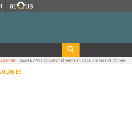
Fermer
Fermer
 professorat et de l'éducation
net des personnels
hnologie Lyon 1
le
re et d'Assurances
i du temps
gerie
leurbanne)
>>
UE2-4 BC4-N1 Concevoir et mettre en place une base de donnée
 et emploi
HNOLOGIES
hniques des Activités Physiques et Sportives)
feuille d'Expériences et
ompétences
ue, Physique)
Biochimie)
Procédés - Département composante)
Composante)
mposante)