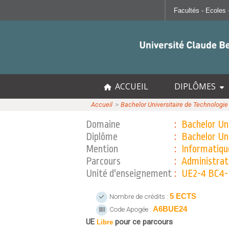
SANTÉ
RESSOURCES
Faculté de Médecine Lyon Est
Portail Lycéen
Faculté de Médecine et de Maïeutique 
Portail étudian
Faculté d'Odontologie
Bibliothèque
ACCUEIL
DIPLÔMES
Institut des Sciences Pharmaceutiques
Orientation et 
Accueil
>>
Bachelor Universitaire de Technologie
Institut des Sciences et Techniques de
En direct des
Domaine
:
Bachelor Un
Sciences pour
Diplôme
:
Bachelor Un
Offre de forma
Mention
:
Informatiqu
MOOC Lyon 1
Parcours
:
Administrati
Unité d'enseignement
:
UE2-4 BC4-N
5 ECTS
Nombre de crédits :
A6BUE24
Code Apogée :
UE
pour ce parcours
Libre