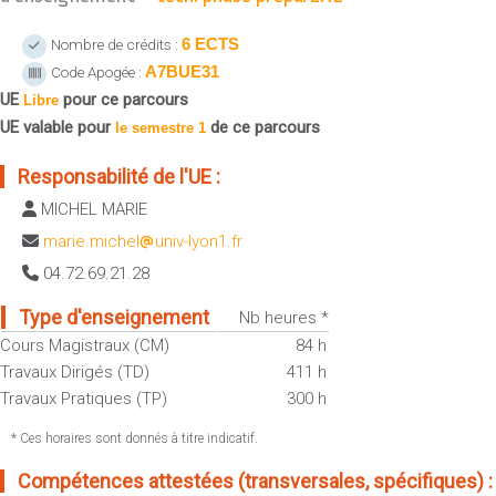
Sportives)
Plan et accès
UFR FS (Chimie, Mathématique, Physique)
6 ECTS
Nombre de crédits :
A7BUE31
Code Apogée :
OUTILS
UFR Biosciences (Biologie, Biochimie)
UE
pour ce parcours
Intranet des personnels
Libre
GEP (Génie Electrique des Procédés - Département composante)
UE valable pour
de ce parcours
le semestre 1
Moodle
Informatique (Département Composante)
Emploi du temps
Responsabilité de l'UE :
Mécanique (Département composante)
Messagerie
MICHEL MARIE
Fermer
Stage et emploi
marie.michel
univ-lyon1.fr
Portefeuille d'Expériences et
04.72.69.21.28
de Compétences
Type d'enseignement
Nb heures *
Fermer
Cours Magistraux (CM)
84 h
Travaux Dirigés (TD)
411 h
Travaux Pratiques (TP)
300 h
* Ces horaires sont donnés à titre indicatif.
Compétences attestées (transversales, spécifiques) :