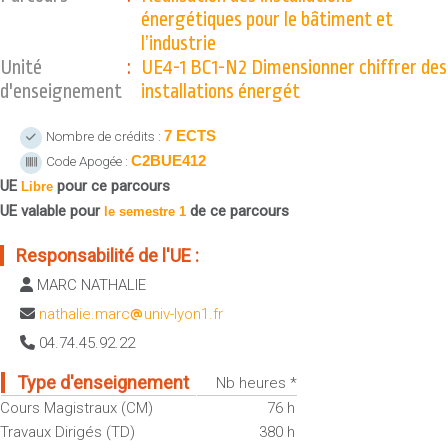
Sportives)
énergétiques pour le bâtiment et
Plan et accès
UFR FS (Chimie, Mathématique, Physique)
l’industrie
Unité
:
UE4-1 BC1-N2 Dimensionner chiffrer des
OUTILS
UFR Biosciences (Biologie, Biochimie)
d'enseignement
installations énergét
Intranet des personnels
GEP (Génie Electrique des Procédés - Département composante)
Moodle
Informatique (Département Composante)
7 ECTS
Nombre de crédits :
Emploi du temps
Mécanique (Département composante)
C2BUE412
Code Apogée :
Messagerie
UE
pour ce parcours
Libre
Fermer
UE valable pour
de ce parcours
Stage et emploi
le semestre 1
Portefeuille d'Expériences et
Responsabilité de l'UE :
de Compétences
MARC NATHALIE
Fermer
nathalie.marc
univ-lyon1.fr
04.74.45.92.22
Type d'enseignement
Nb heures *
Cours Magistraux (CM)
76 h
Travaux Dirigés (TD)
380 h