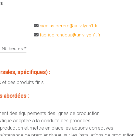
rs
nicolas.bererd
univ-lyon1.fr
fabrice.randeau
univ-lyon1.fr
Nb heures *
ales, spécifiques) :
et des produits finis
 abordées :
ment des équipements des lignes de production
lytique adaptée à la conduite des procédés
 production et mettre en place les actions correctives
intenance de premier niveau sur les installations de production 