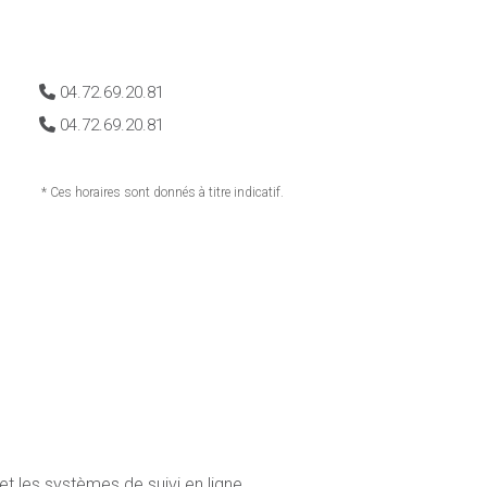
04.72.69.20.81
04.72.69.20.81
* Ces horaires sont donnés à titre indicatif.
et les systèmes de suivi en ligne