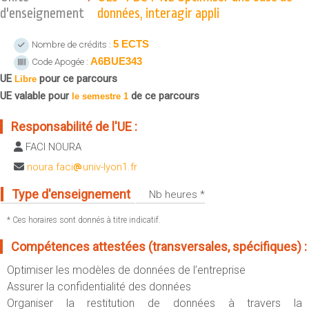
Sportives)
d'enseignement
données, interagir appli
Plan et accès
UFR FS (Chimie, Mathématique, Physique)
5 ECTS
Nombre de crédits :
OUTILS
UFR Biosciences (Biologie, Biochimie)
A6BUE343
Code Apogée :
Intranet des personnels
GEP (Génie Electrique des Procédés - Département composante)
UE
pour ce parcours
Libre
Moodle
Informatique (Département Composante)
UE valable pour
de ce parcours
le semestre 1
Emploi du temps
Mécanique (Département composante)
Messagerie
Responsabilité de l'UE :
Fermer
Stage et emploi
FACI NOURA
Portefeuille d'Expériences et
noura.faci
univ-lyon1.fr
de Compétences
Type d'enseignement
Nb heures *
Fermer
* Ces horaires sont donnés à titre indicatif.
Compétences attestées (transversales, spécifiques) :
Optimiser les modèles de données de l’entreprise
Assurer la confidentialité des données
Organiser la restitution de données à travers la