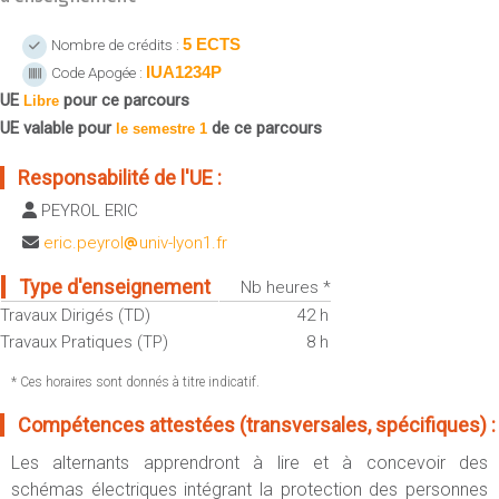
Sportives)
Plan et accès
UFR FS (Chimie, Mathématique, Physique)
5 ECTS
Nombre de crédits :
IUA1234P
Code Apogée :
OUTILS
UFR Biosciences (Biologie, Biochimie)
UE
pour ce parcours
Intranet des personnels
Libre
GEP (Génie Electrique des Procédés - Département composante)
UE valable pour
de ce parcours
le semestre 1
Moodle
Informatique (Département Composante)
Emploi du temps
Responsabilité de l'UE :
Mécanique (Département composante)
Messagerie
PEYROL ERIC
Fermer
Stage et emploi
eric.peyrol
univ-lyon1.fr
Portefeuille d'Expériences et
Type d'enseignement
Nb heures *
de Compétences
Travaux Dirigés (TD)
42 h
Fermer
Travaux Pratiques (TP)
8 h
* Ces horaires sont donnés à titre indicatif.
Compétences attestées (transversales, spécifiques) :
Les alternants apprendront à lire et à concevoir des
schémas électriques intégrant la protection des personnes