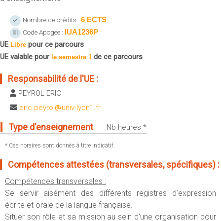
Sportives)
Plan et accès
UFR FS (Chimie, Mathématique, Physique)
6 ECTS
Nombre de crédits :
IUA1236P
Code Apogée :
OUTILS
UFR Biosciences (Biologie, Biochimie)
UE
pour ce parcours
Intranet des personnels
Libre
GEP (Génie Electrique des Procédés - Département composante)
UE valable pour
de ce parcours
le semestre 1
Moodle
Informatique (Département Composante)
Emploi du temps
Responsabilité de l'UE :
Mécanique (Département composante)
Messagerie
PEYROL ERIC
Fermer
Stage et emploi
eric.peyrol
univ-lyon1.fr
Portefeuille d'Expériences et
Type d'enseignement
Nb heures *
de Compétences
* Ces horaires sont donnés à titre indicatif.
Fermer
Compétences attestées (transversales, spécifiques) :
Compétences transversales :
Se servir aisément des différents registres d’expression
écrite et orale de la langue française.
Situer son rôle et sa mission au sein d'une organisation pour