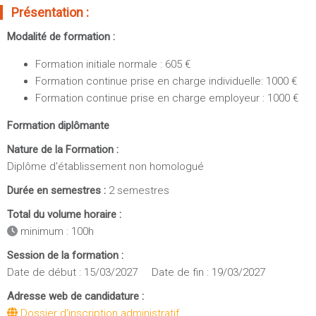
Sportives)
Présentation :
Plan et accès
UFR FS (Chimie, Mathématique, Physique)
Modalité de formation :
OUTILS
UFR Biosciences (Biologie, Biochimie)
Formation initiale normale : 605 €
Intranet des personnels
GEP (Génie Electrique des Procédés - Département composante)
Formation continue prise en charge individuelle: 1000 €
Moodle
Informatique (Département Composante)
Formation continue prise en charge employeur : 1000 €
Emploi du temps
Mécanique (Département composante)
Formation diplômante
Messagerie
Fermer
Stage et emploi
Nature de la Formation :
Diplôme d'établissement non homologué
Portefeuille d'Expériences et
de Compétences
Durée en semestres :
2 semestres
Total du volume horaire :
Fermer
minimum : 100h
Session de la formation :
Date de début : 15/03/2027 Date de fin : 19/03/2027
Adresse web de candidature :
Dossier d'inscription administratif