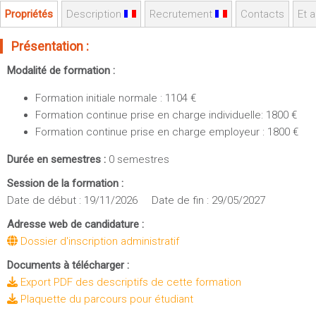
Sportives)
Plan et accès
Propriétés
Description
Recrutement
Contacts
Et a
UFR FS (Chimie, Mathématique, Physique)
Présentation :
OUTILS
UFR Biosciences (Biologie, Biochimie)
Intranet des personnels
GEP (Génie Electrique des Procédés - Département composante)
Modalité de formation :
Moodle
Informatique (Département Composante)
Formation initiale normale : 1104 €
Emploi du temps
Mécanique (Département composante)
Formation continue prise en charge individuelle: 1800 €
Messagerie
Formation continue prise en charge employeur : 1800 €
Fermer
Stage et emploi
Durée en semestres :
0 semestres
Portefeuille d'Expériences et
Session de la formation :
de Compétences
Date de début : 19/11/2026 Date de fin : 29/05/2027
Fermer
Adresse web de candidature :
Dossier d'inscription administratif
Documents à télécharger :
Export PDF des descriptifs de cette formation
Plaquette du parcours pour étudiant