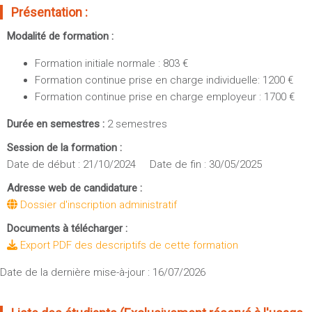
Sportives)
Présentation :
Plan et accès
UFR FS (Chimie, Mathématique, Physique)
Modalité de formation :
OUTILS
UFR Biosciences (Biologie, Biochimie)
Formation initiale normale : 803 €
Intranet des personnels
GEP (Génie Electrique des Procédés - Département composante)
Formation continue prise en charge individuelle: 1200 €
Moodle
Informatique (Département Composante)
Formation continue prise en charge employeur : 1700 €
Emploi du temps
Mécanique (Département composante)
Durée en semestres :
2 semestres
Messagerie
Fermer
Stage et emploi
Session de la formation :
Date de début : 21/10/2024 Date de fin : 30/05/2025
Portefeuille d'Expériences et
de Compétences
Adresse web de candidature :
Dossier d'inscription administratif
Fermer
Documents à télécharger :
Export PDF des descriptifs de cette formation
Date de la dernière mise-à-jour : 16/07/2026