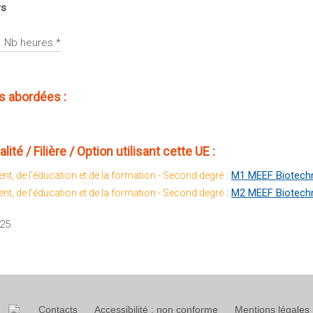
rs
Nb heures *
 abordées :
té / Filière / Option utilisant cette UE :
:
M1 MEEF Biotechn
nt, de l'éducation et de la formation - Second degré
:
M2 MEEF Biotechn
nt, de l'éducation et de la formation - Second degré
025
Contacts
Accessibilité : non conforme
Mentions légales