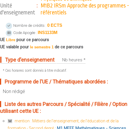
Sportives)
Unité
:
M1B2 IRSm Approche des programmes -
Plan et accès
UFR FS (Chimie, Mathématique, Physique)
d'enseignement
référentiels
OUTILS
UFR Biosciences (Biologie, Biochimie)
0 ECTS
Nombre de crédits :
Intranet des personnels
GEP (Génie Electrique des Procédés - Département composante)
INS1133M
Code Apogée :
Moodle
Informatique (Département Composante)
UE
pour ce parcours
Libre
Emploi du temps
Mécanique (Département composante)
UE valable pour
de ce parcours
le semestre 1
Messagerie
Fermer
Type d'enseignement
Nb heures *
Stage et emploi
Portefeuille d'Expériences et
* Ces horaires sont donnés à titre indicatif.
de Compétences
Programme de l'UE / Thématiques abordées :
Fermer
Non rédigé
Liste des autres Parcours / Spécialité / Filière / Option
utilisant cette UE :
mention : Métiers de l'enseignement, de l'éducation et de la
M
:
M1 MEEF Mathématiques - Sciences
formation - Second degré