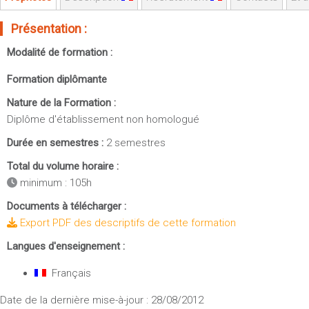
Sportives)
Plan et accès
UFR FS (Chimie, Mathématique, Physique)
Présentation :
OUTILS
UFR Biosciences (Biologie, Biochimie)
Modalité de formation :
Intranet des personnels
GEP (Génie Electrique des Procédés - Département composante)
Formation diplômante
Moodle
Informatique (Département Composante)
Nature de la Formation :
Emploi du temps
Mécanique (Département composante)
Diplôme d'établissement non homologué
Messagerie
Fermer
Durée en semestres :
2 semestres
Stage et emploi
Total du volume horaire :
Portefeuille d'Expériences et
de Compétences
minimum : 105h
Documents à télécharger :
Fermer
Export PDF des descriptifs de cette formation
Langues d'enseignement :
Français
Date de la dernière mise-à-jour : 28/08/2012