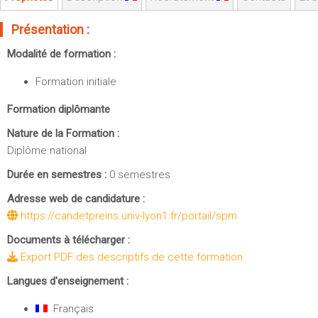
Sportives)
Plan et accès
UFR FS (Chimie, Mathématique, Physique)
Présentation :
OUTILS
UFR Biosciences (Biologie, Biochimie)
Modalité de formation :
Intranet des personnels
GEP (Génie Electrique des Procédés - Département composante)
Formation initiale
Moodle
Informatique (Département Composante)
Emploi du temps
Formation diplômante
Mécanique (Département composante)
Messagerie
Nature de la Formation :
Fermer
Stage et emploi
Diplôme national
Portefeuille d'Expériences et
Durée en semestres :
0 semestres
de Compétences
Adresse web de candidature :
https://candetpreins.univ-lyon1.fr/portail/spm
Fermer
Documents à télécharger :
Export PDF des descriptifs de cette formation
Langues d'enseignement :
Français