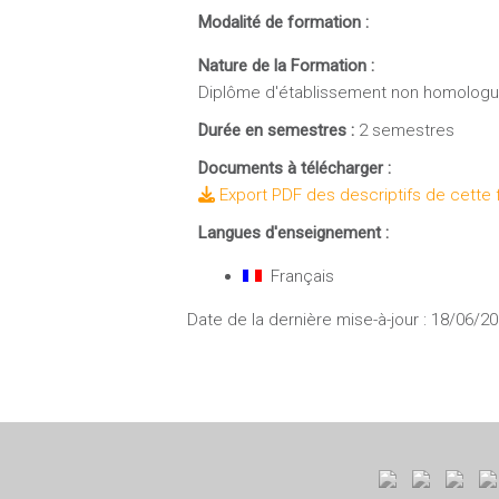
Modalité de formation :
Nature de la Formation :
Diplôme d'établissement non homolog
Durée en semestres :
2 semestres
Documents à télécharger :
Export PDF des descriptifs de cette 
Langues d'enseignement :
Français
Date de la dernière mise-à-jour : 18/06/2