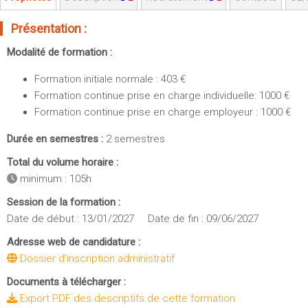
Sportives)
Plan et accès
UFR FS (Chimie, Mathématique, Physique)
Présentation :
OUTILS
UFR Biosciences (Biologie, Biochimie)
Modalité de formation :
Intranet des personnels
GEP (Génie Electrique des Procédés - Département composante)
Formation initiale normale : 403 €
Moodle
Informatique (Département Composante)
Formation continue prise en charge individuelle: 1000 €
Emploi du temps
Mécanique (Département composante)
Formation continue prise en charge employeur : 1000 €
Messagerie
Fermer
Durée en semestres :
2 semestres
Stage et emploi
Total du volume horaire :
Portefeuille d'Expériences et
minimum : 105h
de Compétences
Session de la formation :
Fermer
Date de début : 13/01/2027 Date de fin : 09/06/2027
Adresse web de candidature :
Dossier d'inscription administratif
Documents à télécharger :
Export PDF des descriptifs de cette formation