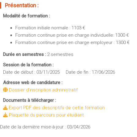
Sportives)
Présentation :
Plan et accès
UFR FS (Chimie, Mathématique, Physique)
Modalité de formation :
OUTILS
UFR Biosciences (Biologie, Biochimie)
Formation initiale normale : 1103 €
Intranet des personnels
GEP (Génie Electrique des Procédés - Département composante)
Formation continue prise en charge individuelle: 1300 €
Moodle
Informatique (Département Composante)
Formation continue prise en charge employeur : 1300 €
Emploi du temps
Mécanique (Département composante)
Durée en semestres :
2 semestres
Messagerie
Fermer
Stage et emploi
Session de la formation :
Date de début : 03/11/2025 Date de fin : 17/06/2026
Portefeuille d'Expériences et
de Compétences
Adresse web de candidature :
Dossier d'inscription administratif
Fermer
Documents à télécharger :
Export PDF des descriptifs de cette formation
Plaquette du parcours pour étudiant
Date de la dernière mise-à-jour : 03/04/2026