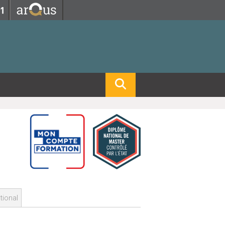
Fermer
Fermer
 professorat et de l'éducation
net des personnels
hnologie Lyon 1
le
re et d'Assurances
i du temps
gerie
 et emploi
hniques des Activités Physiques et Sportives)
feuille d'Expériences et
ompétences
ue, Physique)
Biochimie)
Procédés - Département composante)
Composante)
mposante)
tional