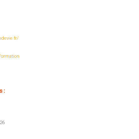
devie.fr/
formation
 :
026