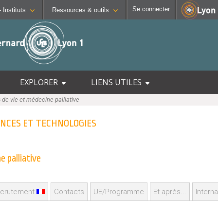
Se connecter
Facultés - Ecoles - Instituts
Ressources & outils
CONTACTS
SCIENCES ET TECHNOLOGIES
OUTILS
Annuaire
Institut national supérieur du
Intra
Lyon Sud - Charles Mérieux
t
Directions et services
Institut Universitaire de Tec
Mood
Entités de recherche
Institut de Science Financiè
Emplo
EXPLORER
LIENS UTILES
 et Biologiques
insertion
Plan et accès
Observatoire de Lyon
Messa
 de vie et médecine palliative
 Réadaptation
 campus
Polytech Lyon
Stage
 Tous
UFR STAPS (Sciences et Tec
Porte
IENCES ET TECHNOLOGIES
de C
tions
UFR FS (Chimie, Mathématiq
UFR Biosciences (Biologie, 
e palliative
GEP (Génie Electrique des 
Informatique (Département 
Mécanique (Département co
crutement
Contacts
UE/Programme
Et après...
Interna