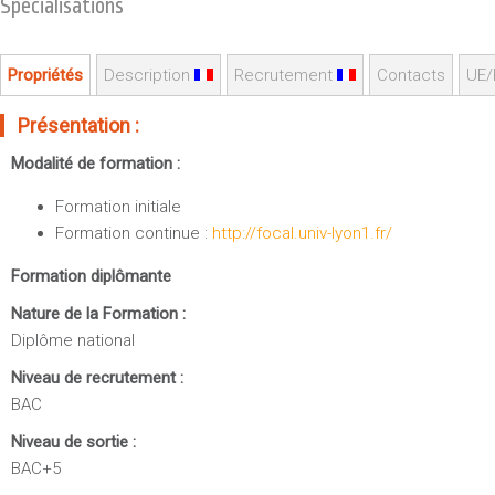
Spécialisations
Sportives)
Plan et accès
UFR FS (Chimie, Mathématique, Physique)
OUTILS
Propriétés
Description
Recrutement
Contacts
UE/
UFR Biosciences (Biologie, Biochimie)
Intranet des personnels
GEP (Génie Electrique des Procédés - Département composante)
Présentation :
Moodle
Informatique (Département Composante)
Modalité de formation :
Emploi du temps
Mécanique (Département composante)
Messagerie
Formation initiale
Fermer
Formation continue :
http://focal.univ-lyon1.fr/
Stage et emploi
Portefeuille d'Expériences et
Formation diplômante
de Compétences
Nature de la Formation :
Fermer
Diplôme national
Niveau de recrutement :
BAC
Niveau de sortie :
BAC+5