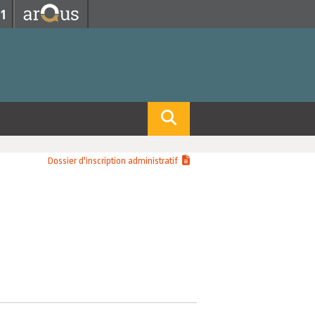
Fermer
Fermer
 professorat et de l'éducation
net des personnels
hnologie Lyon 1
le
re et d'Assurances
i du temps
gerie
 et emploi
Dossier d'inscription administratif
hniques des Activités Physiques et Sportives)
feuille d'Expériences et
ompétences
ue, Physique)
Biochimie)
Procédés - Département composante)
Composante)
mposante)