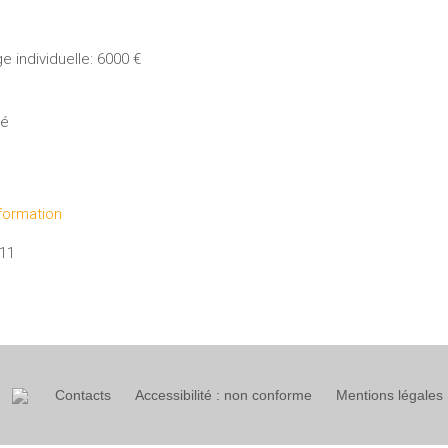
 individuelle: 6000 €
ué
formation
011
Contacts
Accessibilité : non conforme
Mentions légales