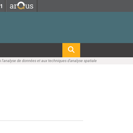
Fermer
Fermer
 professorat et de l'éducation
net des personnels
hnologie Lyon 1
le
re et d'Assurances
i du temps
gerie
 l'analyse de données et aux techniques d'analyse spatiale
 et emploi
hniques des Activités Physiques et Sportives)
feuille d'Expériences et
ompétences
ue, Physique)
Biochimie)
Procédés - Département composante)
Composante)
mposante)