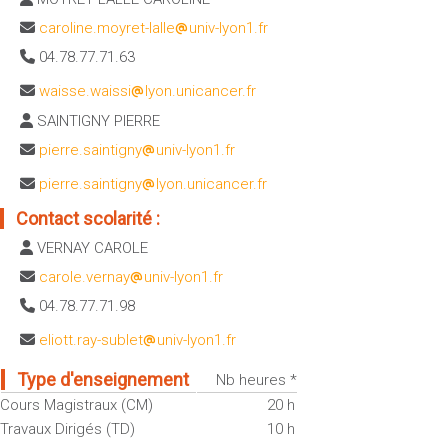
Sportives)
Plan et accès
caroline.moyret-lalle
univ-lyon1.fr
UFR FS (Chimie, Mathématique, Physique)
04.78.77.71.63
OUTILS
UFR Biosciences (Biologie, Biochimie)
waisse.waissi
lyon.unicancer.fr
Intranet des personnels
GEP (Génie Electrique des Procédés - Département composante)
SAINTIGNY PIERRE
Moodle
Informatique (Département Composante)
pierre.saintigny
univ-lyon1.fr
Emploi du temps
Mécanique (Département composante)
Messagerie
pierre.saintigny
lyon.unicancer.fr
Fermer
Stage et emploi
Contact scolarité :
Portefeuille d'Expériences et
VERNAY CAROLE
de Compétences
carole.vernay
univ-lyon1.fr
Fermer
04.78.77.71.98
eliott.ray-sublet
univ-lyon1.fr
Type d'enseignement
Nb heures *
Cours Magistraux (CM)
20 h
Travaux Dirigés (TD)
10 h