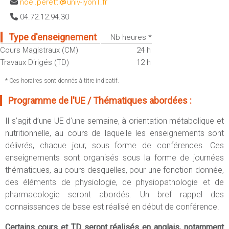
noel.peretti
univ-lyon1.fr
Sportives)
Plan et accès
04.72.12.94.30
UFR FS (Chimie, Mathématique, Physique)
OUTILS
UFR Biosciences (Biologie, Biochimie)
Type d'enseignement
Nb heures *
Intranet des personnels
Cours Magistraux (CM)
24 h
GEP (Génie Electrique des Procédés - Département composante)
Moodle
Travaux Dirigés (TD)
12 h
Informatique (Département Composante)
Emploi du temps
Mécanique (Département composante)
* Ces horaires sont donnés à titre indicatif.
Messagerie
Programme de l'UE / Thématiques abordées :
Fermer
Stage et emploi
Il s’agit d’une UE d’une semaine, à orientation métabolique et
Portefeuille d'Expériences et
nutritionnelle, au cours de laquelle les enseignements sont
de Compétences
délivrés, chaque jour, sous forme de conférences. Ces
Fermer
enseignements sont organisés sous la forme de journées
thématiques, au cours desquelles, pour une fonction donnée,
des éléments de physiologie, de physiopathologie et de
pharmacologie seront abordés. Un bref rappel des
connaissances de base est réalisé en début de conférence.
Certains cours et TD seront réalisés en anglais, notamment