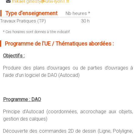
mikael.ginesty
univ-lyon1.fr
Sportives)
Plan et accès
UFR FS (Chimie, Mathématique, Physique)
Type d'enseignement
Nb heures *
OUTILS
UFR Biosciences (Biologie, Biochimie)
Travaux Pratiques (TP)
30 h
Intranet des personnels
GEP (Génie Electrique des Procédés - Département composante)
* Ces horaires sont donnés à titre indicatif.
Moodle
Informatique (Département Composante)
Programme de l'UE / Thématiques abordées :
Emploi du temps
Mécanique (Département composante)
Messagerie
Objectifs :
Fermer
Stage et emploi
Produire des plans d’ouvrages ou de parties d’ouvrages à
Portefeuille d'Expériences et
l’aide d’un logiciel de DAO (Autocad)
de Compétences
Fermer
Programme : DAO
Principe d’Autocad (coordonnées, accrochage aux objets,
gestion des calques)
Découverte des commandes 2D de dessin (Ligne, Polyligne,