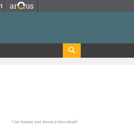
Fermer
Fermer
 professorat et de l'éducation
net des personnels
hnologie Lyon 1
le
re et d'Assurances
i du temps
gerie
 et emploi
hniques des Activités Physiques et Sportives)
feuille d'Expériences et
ompétences
ue, Physique)
Biochimie)
Procédés - Département composante)
Composante)
mposante)
* Ces horaires sont donnés à titre indicatif.