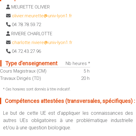
Sportives)
Plan et accès
MEURETTE OLIVIER
UFR FS (Chimie, Mathématique, Physique)
olivier.meurette
univ-lyon1.fr
OUTILS
UFR Biosciences (Biologie, Biochimie)
04.78.78.59.72
Intranet des personnels
GEP (Génie Electrique des Procédés - Département composante)
RIVIERE CHARLOTTE
Moodle
Informatique (Département Composante)
charlotte.riviere
univ-lyon1.fr
Emploi du temps
Mécanique (Département composante)
04.72.43.27.96
Messagerie
Fermer
Type d'enseignement
Nb heures *
Stage et emploi
Cours Magistraux (CM)
5 h
Portefeuille d'Expériences et
Travaux Dirigés (TD)
20 h
de Compétences
* Ces horaires sont donnés à titre indicatif.
Fermer
Compétences attestées (transversales, spécifiques) :
Le but de cette UE est d’appliquer les connaissances des
autres UEs obligatoires à une problématique industrielle
et/ou à une question biologique.