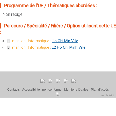
Sportives)
Plan et accès
Programme de l'UE / Thématiques abordées :
UFR FS (Chimie, Mathématique, Physique)
Non rédigé
OUTILS
UFR Biosciences (Biologie, Biochimie)
Intranet des personnels
Parcours / Spécialité / Filière / Option utilisant cette UE
GEP (Génie Electrique des Procédés - Département composante)
Moodle
:
Informatique (Département Composante)
Emploi du temps
:
Ho Chi Min Ville
Mécanique (Département composante)
mention : Informatique
L
Messagerie
:
L2 Ho Chi Minh Ville
mention : Informatique
L
Fermer
Stage et emploi
Portefeuille d'Expériences et
de Compétences
Fermer
Contacts
Accessibilité : non conforme
Mentions légales
Plan d'accès
ver. 24.03.1