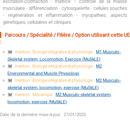
excitation-contraction - matrice – contrôle de la masse
musculaire - différenciation - cytosquelette - cellules souches
- régénération et inflammation - myopathies: aspects
génétiques, cellulaires et cliniques.
Parcours / Spécialité / Filière / Option utilisant cette UE
:
:
M1 Musculo-
mention : Biologie intégrative et physiologie
M
Skeletal system, Locomotion, Exercice (MuSkLE)
:
M2
mention : Biologie intégrative et physiologie
M
Environmental and Muscle Physiology
:
M2 Musculo-
mention : Biologie intégrative et physiologie
M
skeletal system, locomotion, exercise (MuSkLE)
:
M2 Musculo-skeletal system,
mention : Mécanique
M
locomotion, exercise (MuSkLE)
Date de la dernière mise-à-jour : 27/01/2023