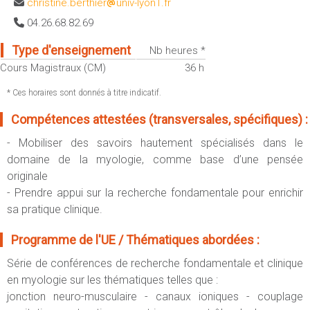
christine.berthier
univ-lyon1.fr
Sportives)
Plan et accès
04.26.68.82.69
UFR FS (Chimie, Mathématique, Physique)
OUTILS
UFR Biosciences (Biologie, Biochimie)
Type d'enseignement
Nb heures *
Intranet des personnels
Cours Magistraux (CM)
36 h
GEP (Génie Electrique des Procédés - Département composante)
Moodle
Informatique (Département Composante)
* Ces horaires sont donnés à titre indicatif.
Emploi du temps
Mécanique (Département composante)
Compétences attestées (transversales, spécifiques) :
Messagerie
Fermer
- Mobiliser des savoirs hautement spécialisés dans le
Stage et emploi
domaine de la myologie, comme base d’une pensée
Portefeuille d'Expériences et
originale
de Compétences
- Prendre appui sur la recherche fondamentale pour enrichir
sa pratique clinique.
Fermer
Programme de l'UE / Thématiques abordées :
Série de conférences de recherche fondamentale et clinique
en myologie sur les thématiques telles que :
jonction neuro-musculaire - canaux ioniques - couplage