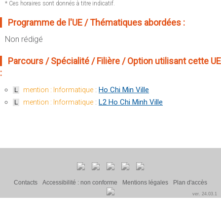
Sportives)
* Ces horaires sont donnés à titre indicatif.
Plan et accès
UFR FS (Chimie, Mathématique, Physique)
Programme de l'UE / Thématiques abordées :
OUTILS
UFR Biosciences (Biologie, Biochimie)
Non rédigé
Intranet des personnels
GEP (Génie Electrique des Procédés - Département composante)
Moodle
Parcours / Spécialité / Filière / Option utilisant cette UE
Informatique (Département Composante)
:
Emploi du temps
Mécanique (Département composante)
Messagerie
:
Ho Chi Min Ville
mention : Informatique
L
Fermer
:
L2 Ho Chi Minh Ville
mention : Informatique
L
Stage et emploi
Portefeuille d'Expériences et
de Compétences
Fermer
Contacts
Accessibilité : non conforme
Mentions légales
Plan d'accès
ver. 24.03.1