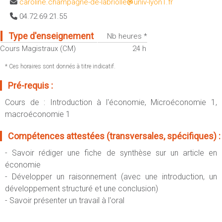
caroline.champagne-de-labriolle
univ-lyon1.fr
Sportives)
Plan et accès
04.72.69.21.55
UFR FS (Chimie, Mathématique, Physique)
OUTILS
UFR Biosciences (Biologie, Biochimie)
Type d'enseignement
Nb heures *
Intranet des personnels
Cours Magistraux (CM)
24 h
GEP (Génie Electrique des Procédés - Département composante)
Moodle
Informatique (Département Composante)
* Ces horaires sont donnés à titre indicatif.
Emploi du temps
Mécanique (Département composante)
Pré-requis :
Messagerie
Fermer
Cours de : Introduction à l'économie, Microéconomie 1,
Stage et emploi
macroéconomie 1
Portefeuille d'Expériences et
de Compétences
Compétences attestées (transversales, spécifiques) :
Fermer
- Savoir rédiger une fiche de synthèse sur un article en
économie
- Développer un raisonnement (avec une introduction, un
développement structuré et une conclusion)
- Savoir présenter un travail à l'oral