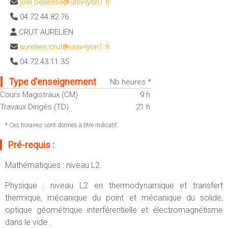
joel.bellessa
univ-lyon1.fr
Sportives)
Plan et accès
04.72.44.82.76
UFR FS (Chimie, Mathématique, Physique)
CRUT AURELIEN
OUTILS
UFR Biosciences (Biologie, Biochimie)
Intranet des personnels
aurelien.crut
univ-lyon1.fr
GEP (Génie Electrique des Procédés - Département composante)
04.72.43.11.35
Moodle
Informatique (Département Composante)
Emploi du temps
Mécanique (Département composante)
Type d'enseignement
Nb heures *
Messagerie
Cours Magistraux (CM)
9 h
Fermer
Travaux Dirigés (TD)
21 h
Stage et emploi
Portefeuille d'Expériences et
* Ces horaires sont donnés à titre indicatif.
de Compétences
Pré-requis :
Fermer
Mathématiques : niveau L2.
Physique : niveau L2 en thermodynamique et transfert
thermique, mécanique du point et mécanique du solide,
optique géométrique interférentielle et électromagnétisme
dans le vide .