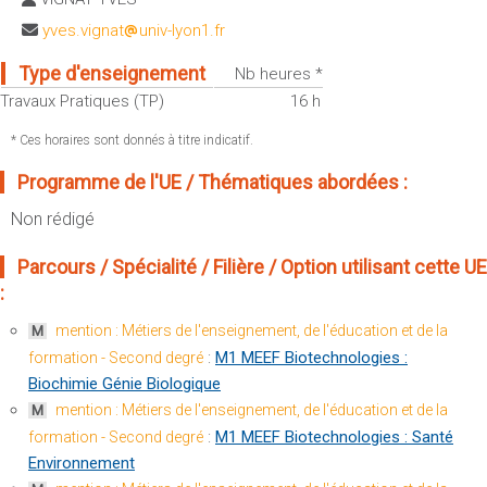
Sportives)
Plan et accès
yves.vignat
univ-lyon1.fr
UFR FS (Chimie, Mathématique, Physique)
Type d'enseignement
OUTILS
Nb heures *
UFR Biosciences (Biologie, Biochimie)
Intranet des personnels
Travaux Pratiques (TP)
16 h
GEP (Génie Electrique des Procédés - Département composante)
Moodle
Informatique (Département Composante)
* Ces horaires sont donnés à titre indicatif.
Emploi du temps
Mécanique (Département composante)
Programme de l'UE / Thématiques abordées :
Messagerie
Non rédigé
Fermer
Stage et emploi
Portefeuille d'Expériences et
Parcours / Spécialité / Filière / Option utilisant cette UE
de Compétences
:
Fermer
mention : Métiers de l'enseignement, de l'éducation et de la
M
:
M1 MEEF Biotechnologies :
formation - Second degré
Biochimie Génie Biologique
mention : Métiers de l'enseignement, de l'éducation et de la
M
:
M1 MEEF Biotechnologies : Santé
formation - Second degré
Environnement