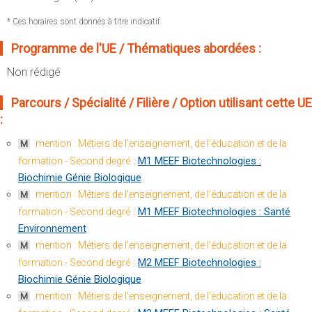
Sportives)
Plan et accès
* Ces horaires sont donnés à titre indicatif.
UFR FS (Chimie, Mathématique, Physique)
OUTILS
Programme de l'UE / Thématiques abordées :
UFR Biosciences (Biologie, Biochimie)
Intranet des personnels
GEP (Génie Electrique des Procédés - Département composante)
Non rédigé
Moodle
Informatique (Département Composante)
Parcours / Spécialité / Filière / Option utilisant cette UE
Emploi du temps
Mécanique (Département composante)
:
Messagerie
Fermer
mention : Métiers de l'enseignement, de l'éducation et de la
M
Stage et emploi
:
M1 MEEF Biotechnologies :
formation - Second degré
Portefeuille d'Expériences et
Biochimie Génie Biologique
de Compétences
mention : Métiers de l'enseignement, de l'éducation et de la
M
:
M1 MEEF Biotechnologies : Santé
Fermer
formation - Second degré
Environnement
mention : Métiers de l'enseignement, de l'éducation et de la
M
:
M2 MEEF Biotechnologies :
formation - Second degré
Biochimie Génie Biologique
mention : Métiers de l'enseignement, de l'éducation et de la
M