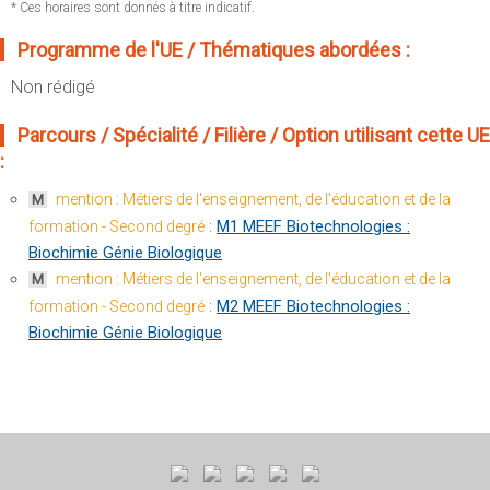
Sportives)
* Ces horaires sont donnés à titre indicatif.
Plan et accès
UFR FS (Chimie, Mathématique, Physique)
Programme de l'UE / Thématiques abordées :
OUTILS
UFR Biosciences (Biologie, Biochimie)
Non rédigé
Intranet des personnels
GEP (Génie Electrique des Procédés - Département composante)
Moodle
Parcours / Spécialité / Filière / Option utilisant cette UE
Informatique (Département Composante)
:
Emploi du temps
Mécanique (Département composante)
Messagerie
mention : Métiers de l'enseignement, de l'éducation et de la
M
Fermer
:
M1 MEEF Biotechnologies :
formation - Second degré
Stage et emploi
Biochimie Génie Biologique
Portefeuille d'Expériences et
mention : Métiers de l'enseignement, de l'éducation et de la
M
de Compétences
:
M2 MEEF Biotechnologies :
formation - Second degré
Biochimie Génie Biologique
Fermer