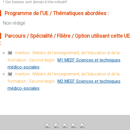
Sportives)
* Ces horaires sont donnés à titre indicatif.
Plan et accès
UFR FS (Chimie, Mathématique, Physique)
Programme de l'UE / Thématiques abordées :
OUTILS
UFR Biosciences (Biologie, Biochimie)
Non rédigé
Intranet des personnels
GEP (Génie Electrique des Procédés - Département composante)
Moodle
Parcours / Spécialité / Filière / Option utilisant cette UE
Informatique (Département Composante)
:
Emploi du temps
Mécanique (Département composante)
Messagerie
mention : Métiers de l'enseignement, de l'éducation et de la
M
Fermer
:
M1 MEEF Sciences et techniques
formation - Second degré
Stage et emploi
médico-sociales
Portefeuille d'Expériences et
mention : Métiers de l'enseignement, de l'éducation et de la
M
de Compétences
:
M2 MEEF Sciences et techniques
formation - Second degré
médico-sociales
Fermer