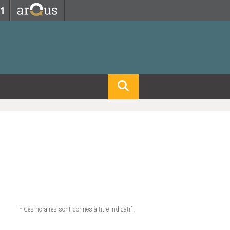
Fermer
Fermer
 professorat et de l'éducation
net des personnels
hnologie Lyon 1
le
re et d'Assurances
i du temps
gerie
 et emploi
hniques des Activités Physiques et Sportives)
feuille d'Expériences et
ompétences
ue, Physique)
Biochimie)
Procédés - Département composante)
Composante)
mposante)
* Ces horaires sont donnés à titre indicatif.