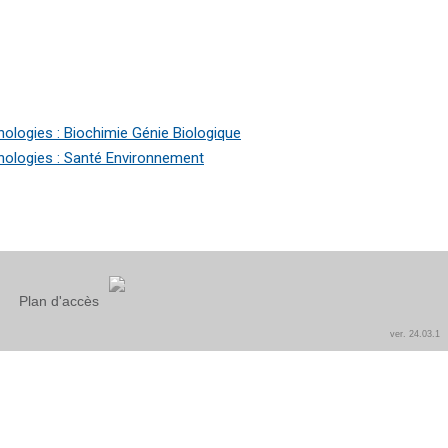
ologies : Biochimie Génie Biologique
ologies : Santé Environnement
Plan d'accès
ver. 24.03.1