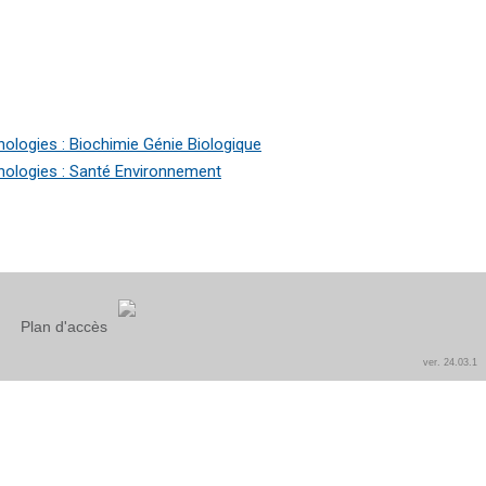
ologies : Biochimie Génie Biologique
ologies : Santé Environnement
Plan d'accès
ver. 24.03.1