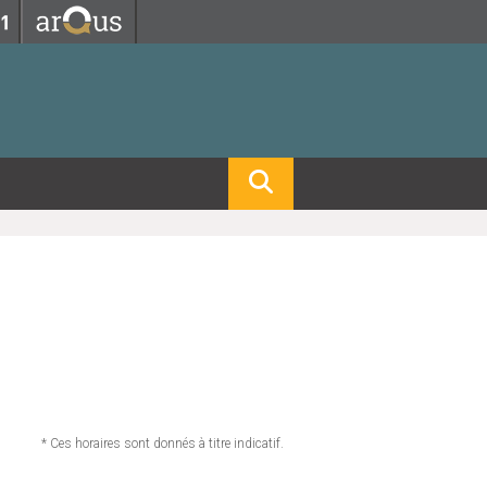
Fermer
Fermer
 professorat et de l'éducation
net des personnels
hnologie Lyon 1
le
re et d'Assurances
i du temps
gerie
 et emploi
hniques des Activités Physiques et Sportives)
feuille d'Expériences et
ompétences
ue, Physique)
Biochimie)
Procédés - Département composante)
Composante)
mposante)
* Ces horaires sont donnés à titre indicatif.