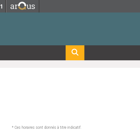
Fermer
Fermer
 professorat et de l'éducation
net des personnels
hnologie Lyon 1
le
re et d'Assurances
i du temps
gerie
 et emploi
hniques des Activités Physiques et Sportives)
feuille d'Expériences et
ompétences
ue, Physique)
Biochimie)
Procédés - Département composante)
Composante)
mposante)
* Ces horaires sont donnés à titre indicatif.