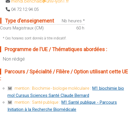
mehdi.benchaib
univ-lyon1.fr
Sportives)
Plan et accès
04.72.12.94.05
UFR FS (Chimie, Mathématique, Physique)
OUTILS
UFR Biosciences (Biologie, Biochimie)
Type d'enseignement
Nb heures *
Intranet des personnels
Cours Magistraux (CM)
60 h
GEP (Génie Electrique des Procédés - Département composante)
Moodle
Informatique (Département Composante)
* Ces horaires sont donnés à titre indicatif.
Emploi du temps
Mécanique (Département composante)
Programme de l'UE / Thématiques abordées :
Messagerie
Fermer
Non rédigé
Stage et emploi
Portefeuille d'Expériences et
Parcours / Spécialité / Filière / Option utilisant cette UE
de Compétences
:
Fermer
:
M1 biochimie bio
mention : Biochimie - biologie moléculaire
M
mol Cursus Sciences Santé Claude Bernard
:
M1 Santé publique - Parcours
mention : Santé publique
M
Initiation à la Recherche Biomédicale