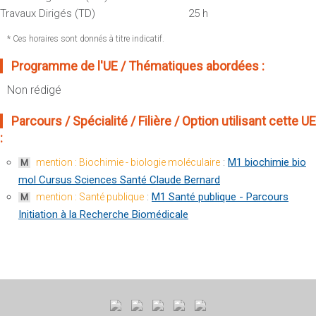
Sportives)
Plan et accès
Travaux Dirigés (TD)
25 h
UFR FS (Chimie, Mathématique, Physique)
* Ces horaires sont donnés à titre indicatif.
OUTILS
UFR Biosciences (Biologie, Biochimie)
Intranet des personnels
Programme de l'UE / Thématiques abordées :
GEP (Génie Electrique des Procédés - Département composante)
Moodle
Non rédigé
Informatique (Département Composante)
Emploi du temps
Mécanique (Département composante)
Parcours / Spécialité / Filière / Option utilisant cette UE
Messagerie
:
Fermer
Stage et emploi
:
M1 biochimie bio
mention : Biochimie - biologie moléculaire
M
Portefeuille d'Expériences et
mol Cursus Sciences Santé Claude Bernard
de Compétences
:
M1 Santé publique - Parcours
mention : Santé publique
M
Initiation à la Recherche Biomédicale
Fermer