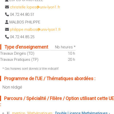
Sportives)
Plan et accès
christelle.lopes
univ-lyon1.fr
UFR FS (Chimie, Mathématique, Physique)
04.72.44.80.51
OUTILS
UFR Biosciences (Biologie, Biochimie)
MALBOS PHILIPPE
Intranet des personnels
GEP (Génie Electrique des Procédés - Département composante)
philippe.malbos
univ-lyon1.fr
Moodle
Informatique (Département Composante)
04.72.44.85.25
Emploi du temps
Mécanique (Département composante)
Messagerie
Type d'enseignement
Nb heures *
Fermer
Travaux Dirigés (TD)
10 h
Stage et emploi
Travaux Pratiques (TP)
20 h
Portefeuille d'Expériences et
de Compétences
* Ces horaires sont donnés à titre indicatif.
Fermer
Programme de l'UE / Thématiques abordées :
Non rédigé
Parcours / Spécialité / Filière / Option utilisant cette UE
:
:
Double Licence Mathématiques -
mention : Mathématiques
L