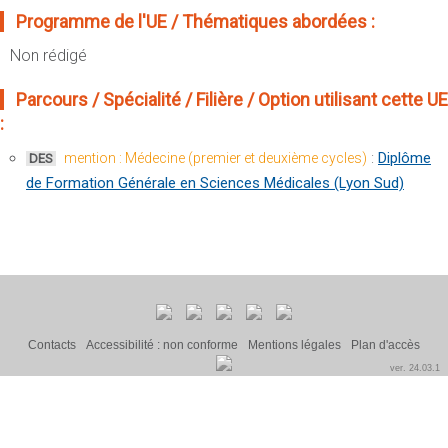
Sportives)
Plan et accès
Programme de l'UE / Thématiques abordées :
UFR FS (Chimie, Mathématique, Physique)
Non rédigé
OUTILS
UFR Biosciences (Biologie, Biochimie)
Intranet des personnels
Parcours / Spécialité / Filière / Option utilisant cette UE
GEP (Génie Electrique des Procédés - Département composante)
Moodle
:
Informatique (Département Composante)
Emploi du temps
:
Diplôme
Mécanique (Département composante)
mention : Médecine (premier et deuxième cycles)
DES
Messagerie
de Formation Générale en Sciences Médicales (Lyon Sud)
Fermer
Stage et emploi
Portefeuille d'Expériences et
de Compétences
Fermer
Contacts
Accessibilité : non conforme
Mentions légales
Plan d'accès
ver. 24.03.1