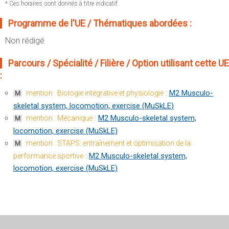
Sportives)
* Ces horaires sont donnés à titre indicatif.
Plan et accès
UFR FS (Chimie, Mathématique, Physique)
Programme de l'UE / Thématiques abordées :
OUTILS
UFR Biosciences (Biologie, Biochimie)
Non rédigé
Intranet des personnels
GEP (Génie Electrique des Procédés - Département composante)
Moodle
Parcours / Spécialité / Filière / Option utilisant cette UE
Informatique (Département Composante)
:
Emploi du temps
Mécanique (Département composante)
Messagerie
:
M2 Musculo-
mention : Biologie intégrative et physiologie
M
Fermer
skeletal system, locomotion, exercise (MuSkLE)
Stage et emploi
:
M2 Musculo-skeletal system,
mention : Mécanique
M
Portefeuille d'Expériences et
locomotion, exercise (MuSkLE)
de Compétences
mention : STAPS: entraînement et optimisation de la
M
Fermer
:
M2 Musculo-skeletal system,
performance sportive
locomotion, exercise (MuSkLE)