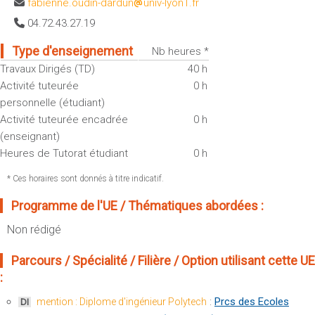
fabienne.oudin-dardun
univ-lyon1.fr
Sportives)
Plan et accès
04.72.43.27.19
UFR FS (Chimie, Mathématique, Physique)
OUTILS
UFR Biosciences (Biologie, Biochimie)
Type d'enseignement
Nb heures *
Intranet des personnels
Travaux Dirigés (TD)
40 h
GEP (Génie Electrique des Procédés - Département composante)
Moodle
Activité tuteurée
0 h
Informatique (Département Composante)
personnelle (étudiant)
Emploi du temps
Mécanique (Département composante)
Activité tuteurée encadrée
0 h
Messagerie
(enseignant)
Fermer
Stage et emploi
Heures de Tutorat étudiant
0 h
Portefeuille d'Expériences et
* Ces horaires sont donnés à titre indicatif.
de Compétences
Programme de l'UE / Thématiques abordées :
Fermer
Non rédigé
Parcours / Spécialité / Filière / Option utilisant cette UE
:
:
Prcs des Ecoles
mention : Diplome d'ingénieur Polytech
DI