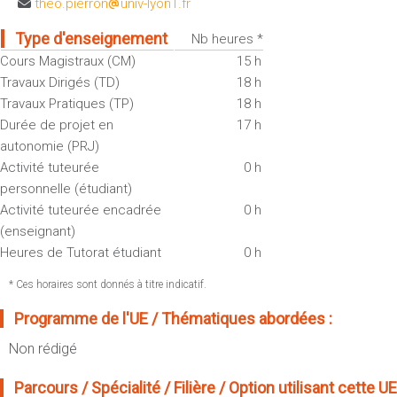
theo.pierron
univ-lyon1.fr
Sportives)
Plan et accès
UFR FS (Chimie, Mathématique, Physique)
Type d'enseignement
Nb heures *
OUTILS
UFR Biosciences (Biologie, Biochimie)
Cours Magistraux (CM)
15 h
Intranet des personnels
Travaux Dirigés (TD)
18 h
GEP (Génie Electrique des Procédés - Département composante)
Travaux Pratiques (TP)
18 h
Moodle
Informatique (Département Composante)
Durée de projet en
17 h
Emploi du temps
Mécanique (Département composante)
autonomie (PRJ)
Messagerie
Activité tuteurée
0 h
Fermer
Stage et emploi
personnelle (étudiant)
Activité tuteurée encadrée
0 h
Portefeuille d'Expériences et
(enseignant)
de Compétences
Heures de Tutorat étudiant
0 h
Fermer
* Ces horaires sont donnés à titre indicatif.
Programme de l'UE / Thématiques abordées :
Non rédigé
Parcours / Spécialité / Filière / Option utilisant cette UE