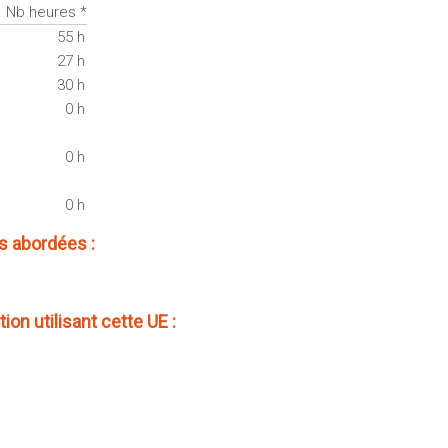
Nb heures *
55 h
27 h
30 h
0 h
0 h
0 h
 abordées :
ion utilisant cette UE :