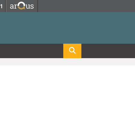
Fermer
Fermer
 professorat et de l'éducation
net des personnels
hnologie Lyon 1
le
re et d'Assurances
i du temps
gerie
 et emploi
hniques des Activités Physiques et Sportives)
feuille d'Expériences et
ompétences
ue, Physique)
Biochimie)
Procédés - Département composante)
Composante)
mposante)