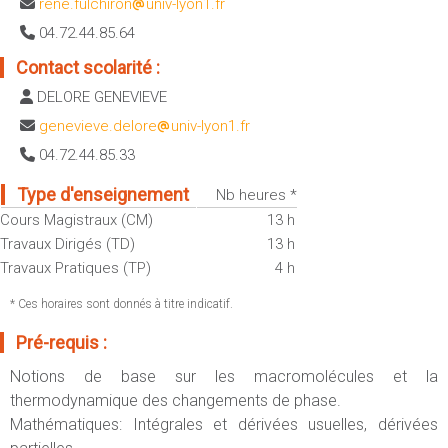
rene.fulchiron
univ-lyon1.fr
Sportives)
Plan et accès
04.72.44.85.64
UFR FS (Chimie, Mathématique, Physique)
Contact scolarité :
OUTILS
UFR Biosciences (Biologie, Biochimie)
Intranet des personnels
DELORE GENEVIEVE
GEP (Génie Electrique des Procédés - Département composante)
Moodle
genevieve.delore
univ-lyon1.fr
Informatique (Département Composante)
Emploi du temps
04.72.44.85.33
Mécanique (Département composante)
Messagerie
Type d'enseignement
Nb heures *
Fermer
Stage et emploi
Cours Magistraux (CM)
13 h
Portefeuille d'Expériences et
Travaux Dirigés (TD)
13 h
de Compétences
Travaux Pratiques (TP)
4 h
Fermer
* Ces horaires sont donnés à titre indicatif.
Pré-requis :
Notions de base sur les macromolécules et la
thermodynamique des changements de phase.
Mathématiques: Intégrales et dérivées usuelles, dérivées