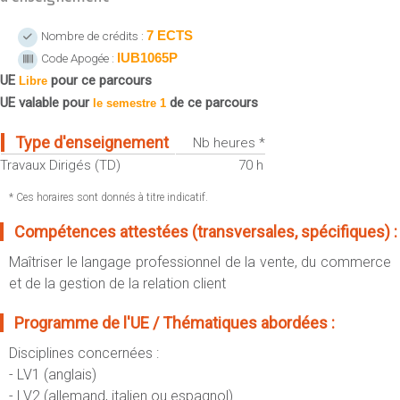
Sportives)
Plan et accès
UFR FS (Chimie, Mathématique, Physique)
7 ECTS
Nombre de crédits :
IUB1065P
Code Apogée :
OUTILS
UFR Biosciences (Biologie, Biochimie)
UE
pour ce parcours
Intranet des personnels
Libre
GEP (Génie Electrique des Procédés - Département composante)
UE valable pour
de ce parcours
le semestre 1
Moodle
Informatique (Département Composante)
Emploi du temps
Type d'enseignement
Mécanique (Département composante)
Nb heures *
Messagerie
Travaux Dirigés (TD)
70 h
Fermer
Stage et emploi
* Ces horaires sont donnés à titre indicatif.
Portefeuille d'Expériences et
Compétences attestées (transversales, spécifiques) :
de Compétences
Maîtriser le langage professionnel de la vente, du commerce
Fermer
et de la gestion de la relation client
Programme de l'UE / Thématiques abordées :
Disciplines concernées :
- LV1 (anglais)
- LV2 (allemand, italien ou espagnol)